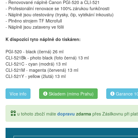
- Renovované náplně Canon PGI-520 a CLI-521
- Profesionální renovace se 100% zárukou funkčnosti
- Náplně jsou otestovány (trysky, čip, vytékání inkoustu)
- Plněno strojem TF Microfull
- Náplně jsou zataveny ve fólii
K dispozici tyto náplně do tiskáren:
PGI-520 - black (černá) 26 ml
CLI-521Bk - photo black (foto černá) 13 ml
CLI-521C - cyan (modrá) 13 ml
CLI-521M - magenta (červená) 13 ml
CLI-521Y - yellow (žlutá) 13 ml
Více info
Skladem (mimo Prahu)
Garance 10
u tohoto zboží máte
dopravu
zdarma
přes Zásilkovnu při pl