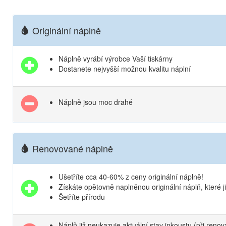
Originální náplně
Náplně vyrábí výrobce Vaší tiskárny
Dostanete nejvyšší možnou kvalitu náplní
Náplně jsou moc drahé
Renovované náplně
Ušetříte cca 40-60% z ceny originální náplně!
Získáte opětovně naplněnou originální náplň, které 
Šetříte přírodu
Náplň již neukazuje aktuální stav inkoustu (při reno