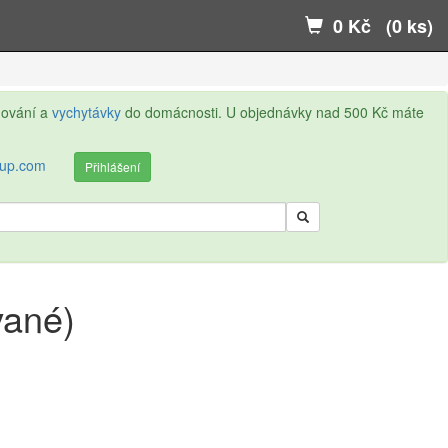
0 Kč (0 ks)
ňování a
vychytávky
do domácnosti. U objednávky nad 500 Kč máte
kup.com
Přihlášení
vané)