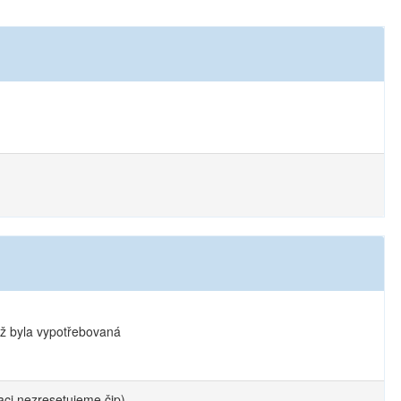
již byla vypotřebovaná
vaci nezresetujeme čip)