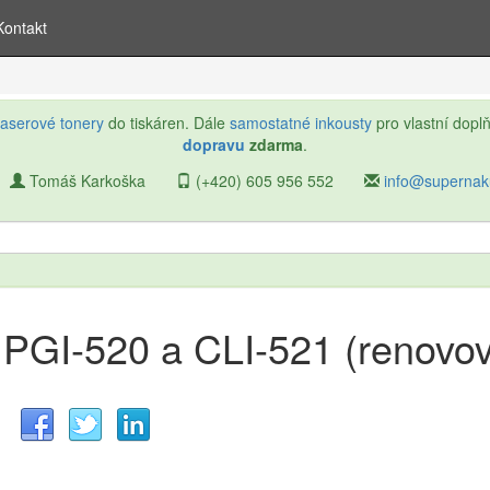
Kontakt
laserové tonery
do tiskáren. Dále
samostatné inkousty
pro vlastní dopl
dopravu
zdarma
.
Tomáš Karkoška
(+420) 605 956 552
info@superna
 PGI-520 a CLI-521 (renovo