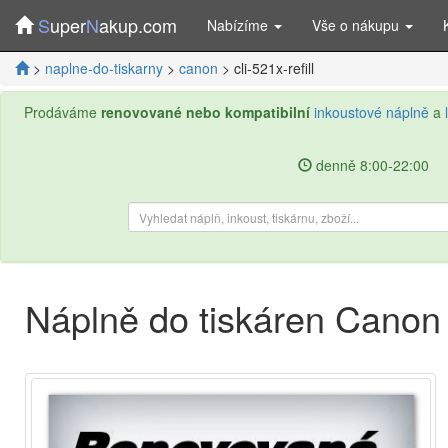
S
uper
N
akup.com
Nabízíme
Vše o nákupu
>
naplne-do-tiskarny
>
canon
> cli-521x-refill
Prodáváme
renovované nebo kompatibilní
inkoustové náplně
a
denně 8:00-22:00
Náplně do tiskáren Canon