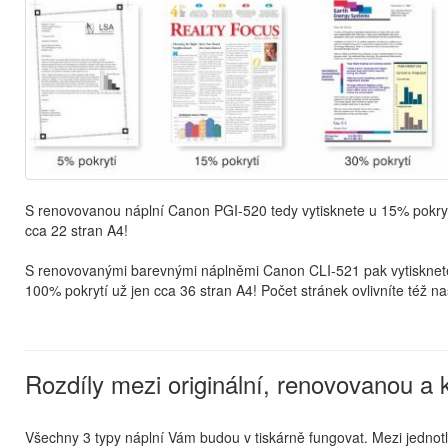
S renovovanou náplní Canon PGI-520 tedy vytisknete u 15% pokrytí
cca 22 stran A4!
S renovovanými barevnými náplněmi Canon CLI-521 pak vytisknete 
100% pokrytí už jen cca 36 stran A4! Počet stránek ovlivníte též na
Rozdíly mezi originální, renovovanou a k
Všechny 3 typy náplní Vám budou v tiskárně fungovat. Mezi jednotliv