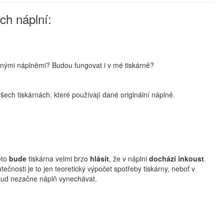
ch náplní:
ovanými náplněmi? Budou fungovat i v mé tiskárně?
ch tiskárnách, které používají dané originální náplně.
oto
bude
tiskárna velmi brzo
hlásit
, že v náplni
dochází inkoust
.
tečnosti je to jen teoretický výpočet spotřeby tiskárny, neboť v
okud nezačne náplň vynechávat.