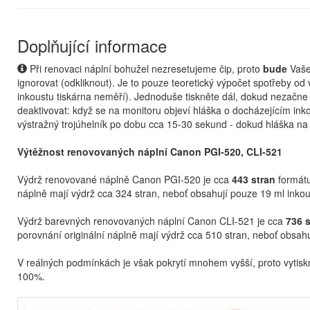
Doplňující informace
Při renovaci náplní bohužel nezresetujeme čip, proto
bude
Vaše
ignorovat (odkliknout). Je to pouze teoretický výpočet spotřeby od 
inkoustu tiskárna neměří). Jednoduše tiskněte dál, dokud nezačne
deaktivovat: když se na monitoru objeví hláška o docházejícím inkous
výstražný trojúhelník po dobu cca 15-30 sekund - dokud hláška n
Výtěžnost renovovaných náplní Canon PGI-520, CLI-521
Výdrž renovované náplně Canon PGI-520 je cca
443 stran
formátu
náplně mají výdrž cca 324 stran, neboť obsahují pouze 19 ml inkou
Výdrž barevných renovovaných náplní Canon CLI-521 je cca
736 s
porovnání originální náplně mají výdrž cca 510 stran, neboť obsahu
V reálných podmínkách je však pokrytí mnohem vyšší, proto vytis
100%.