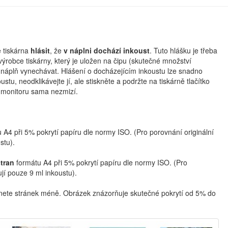
 tiskárna
hlásit
, že
v náplni dochází inkoust
. Tuto hlášku je třeba
výrobce tiskárny, který je uložen na čipu (skutečné množství
 náplň vynechávat. Hlášení o docházejícím inkoustu lze snadno
tu, neodklikávejte jí, ale stiskněte a podržte na tiskárně tlačítko
a monitoru sama nezmizí.
 A4 při 5% pokrytí papíru dle normy ISO. (Pro porovnání originální
stu).
tran
formátu A4 při 5% pokrytí papíru dle normy ISO. (Pro
jí pouze 9 ml inkoustu).
knete stránek méně. Obrázek znázorňuje skutečné pokrytí od 5% do