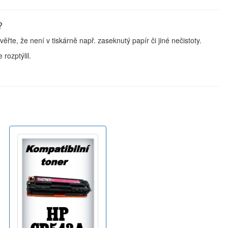
?
věřte, že není v tiskárně např. zaseknutý papír či jiné nečistoty.
 rozptýlil.