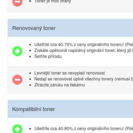
Toner je moc drahý
Renovovaný toner
Ušetříte cca 40-70% z ceny originálního toneru! (Pok
Získáte opětovně naplněný originální toner, který již
Šetříte přírodu
Levnější toner se nevyplatí renovovat
Nedají se renovovat úplně všechny tonery (nemusí bý
Ztrácíte záruku na tiskárnu
Kompatibilní toner
Ušetříte cca 40-80% z ceny originálního toneru! (Pok