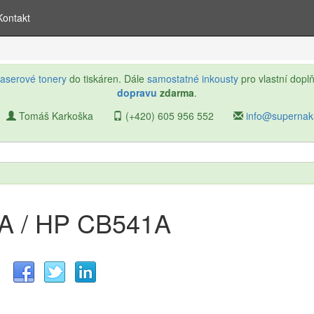
Kontakt
laserové tonery
do tiskáren. Dále
samostatné inkousty
pro vlastní dopl
dopravu
zdarma
.
Tomáš Karkoška
(+420) 605 956 552
info@superna
5A / HP CB541A