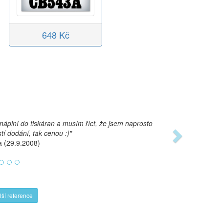
648 Kč
Next
áplní do tiskáran a musím říct, že jsem naprosto
tí dodání, tak cenou :)"
a (29.9.2008)
lší reference