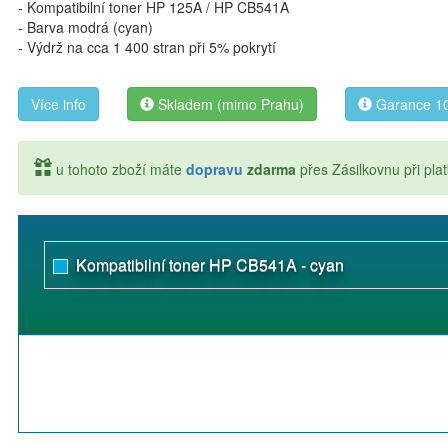
- Kompatibilní toner HP 125A / HP CB541A
- Barva modrá (cyan)
- Výdrž na cca 1 400 stran při 5% pokrytí
Více info
Skladem (mimo Prahu)
Garance 10
u tohoto zboží máte
dopravu
zdarma
přes Zásilkovnu při pl
Kompatibilní toner HP CB541A - cyan