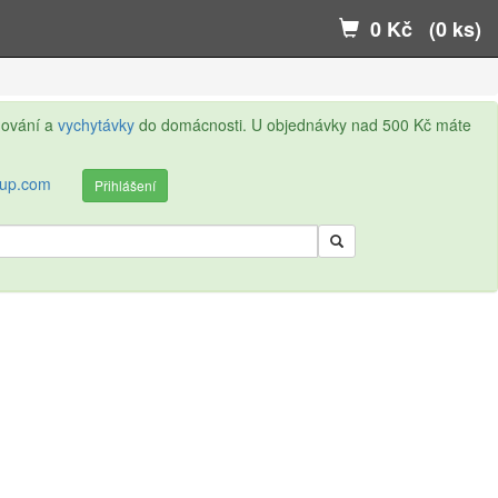
0 Kč (0 ks)
ňování a
vychytávky
do domácnosti. U objednávky nad 500 Kč máte
kup.com
Přihlášení