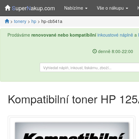
S
uper
N
akup.com
Nabízíme
Vše o nákupu
>
tonery
>
hp
> hp-cb541a
Prodáváme
renovované nebo kompatibilní
inkoustové náplně
a
denně 8:00-22:00
Kompatibilní toner HP 12