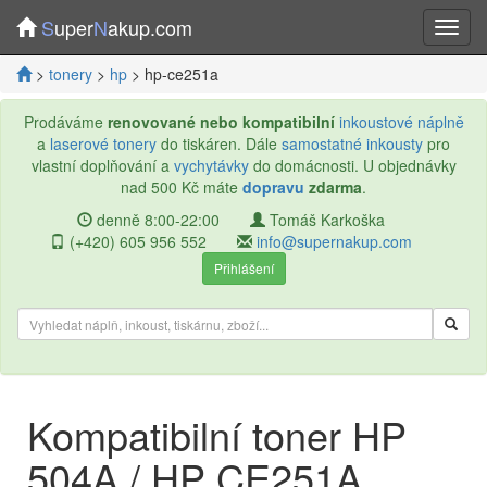
S
uper
N
akup.com
>
tonery
>
hp
> hp-ce251a
Prodáváme
renovované nebo kompatibilní
inkoustové náplně
a
laserové tonery
do tiskáren. Dále
samostatné inkousty
pro
vlastní doplňování a
vychytávky
do domácnosti. U objednávky
nad 500 Kč máte
dopravu
zdarma
.
denně 8:00-22:00
Tomáš Karkoška
(+420) 605 956 552
info@supernakup.com
Přihlášení
Kompatibilní toner HP
504A / HP CE251A