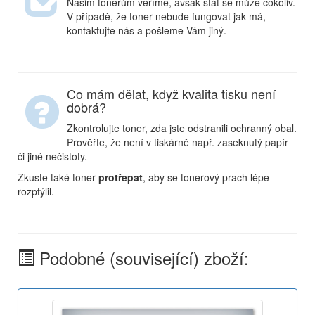
Našim tonerům věříme, avšak stát se může cokoliv.
V případě, že toner nebude fungovat jak má,
kontaktujte nás a pošleme Vám jiný.
Co mám dělat, když kvalita tisku není
dobrá?
Zkontrolujte toner, zda jste odstranili ochranný obal.
Prověřte, že není v tiskárně např. zaseknutý papír
či jiné nečistoty.
Zkuste také toner
protřepat
, aby se tonerový prach lépe
rozptýlil.
Podobné (související) zboží: