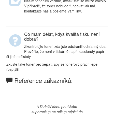
Našim tonerům věříme, avšak stát se může cokoliv.
V případě, že toner nebude fungovat jak má,
kontaktujte nás a pošleme Vám jiný.
Co mám dělat, když kvalita tisku není
dobrá?
Zkontrolujte toner, zda jste odstranili ochranný obal.
Prověřte, že není v tiskárně např. zaseknutý papír
či jiné nečistoty.
Zkuste také toner
protřepat
, aby se tonerový prach lépe
rozptýlil.
Reference zákazníků:
Previous
Next
"Už delší dobu používám
supernakup na nákup náplní do