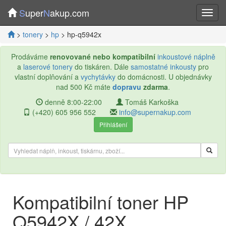
S
uper
N
akup.com
>
tonery
>
hp
> hp-q5942x
Prodáváme
renovované nebo kompatibilní
inkoustové náplně
a
laserové tonery
do tiskáren. Dále
samostatné inkousty
pro
vlastní doplňování a
vychytávky
do domácnosti. U objednávky
nad 500 Kč máte
dopravu
zdarma
.
denně 8:00-22:00
Tomáš Karkoška
(+420) 605 956 552
info@supernakup.com
Přihlášení
Kompatibilní toner HP
Q5942X / 42X