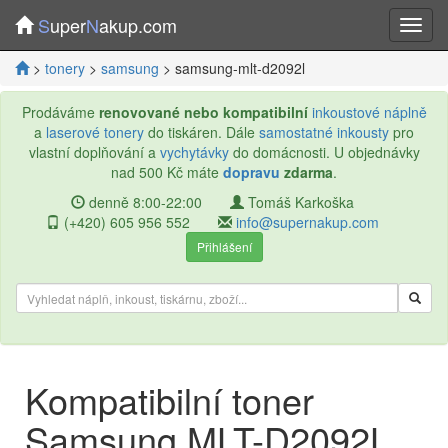
S
uper
N
akup.com
>
tonery
>
samsung
> samsung-mlt-d2092l
Prodáváme
renovované nebo kompatibilní
inkoustové náplně
a
laserové tonery
do tiskáren. Dále
samostatné inkousty
pro
vlastní doplňování a
vychytávky
do domácnosti. U objednávky
nad 500 Kč máte
dopravu
zdarma
.
denně 8:00-22:00
Tomáš Karkoška
(+420) 605 956 552
info@supernakup.com
Přihlášení
Kompatibilní toner
Samsung MLT-D2092L