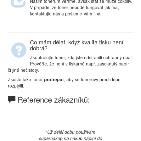
Našim tonerům věříme, avšak stát se může cokoliv.
V případě, že toner nebude fungovat jak má,
kontaktujte nás a pošleme Vám jiný.
Co mám dělat, když kvalita tisku není
dobrá?
Zkontrolujte toner, zda jste odstranili ochranný obal.
Prověřte, že není v tiskárně např. zaseknutý papír
či jiné nečistoty.
Zkuste také toner
protřepat
, aby se tonerový prach lépe
rozptýlil.
Reference zákazníků:
Previous
Next
"Už delší dobu používám
supernakup na nákup náplní do